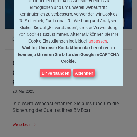
Um Ihnen ein optimales Website-Erlebnis zu
ermöglichen und um unseren Webauftritt
kontinuierlich zu verbessern, verwenden wir Cookies
für Sicherheit, Funktionalität, Werbung und Analysen.
Klicken Sie auf „Einverstanden“, um der Verwendung
von Cookies zuzustimmen. Alternativ können Sie Ihre
Cookie-Einstellungen individuell
anpassen
.
Wichtig: Um unser Kontaktformular benutzen zu
können, aktivieren Sie bitte den Google reCAPTCHA
Cookie.
OnDemand Webcast: BMEcat
Qualität mit e-proCAT verbessern
Einverstanden
Ablehnen
& sicherstellen
23. Mai 2025
In diesem Webcast erfahren Sie alles rund um die
Sicherung der Qualität Ihres BMEcat.
Weiterlesen